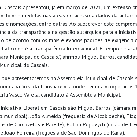
eral Cascais apresentou, já em março de 2021, um extenso 
 incluindo medidas nas áreas do acesso a dados da autarqu
ões e nomeações, entre outras. Ao subscrever este compro
ncia da transparência na gestão autárquica para a Iniciativ
lo de acordo com os mais elevados padrões de exigência d
dial como é a Transparência Internacional. É tempo de ac
ra Municipal de Cascais.”, afirmou Miguel Barros, candidat
Municipal de Cascais.
 que apresentaremos na Assembleia Municipal de Cascais s
omos na área da transparência onde iremos incorporar as
eriu Vasco Varela, candidato à Assembleia Municipal.
Iniciativa Liberal em Cascais são Miguel Barros (câmara mu
a municipal), João Almeida (freguesia de Alcabideche), Ti
ias de Carcavelos e Parede), Polina Popovych (união de fr
) e João Ferreira (freguesia de São Domingos de Rana).