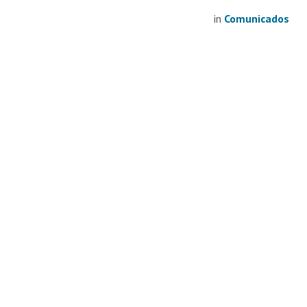
in
Comunicados
Carlos Carr
após no