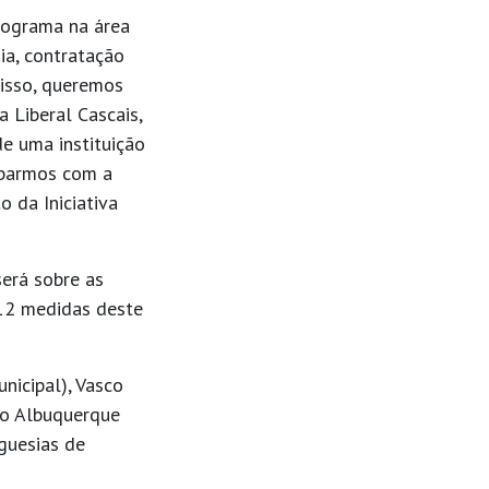
programa na área
ia, contratação
misso, queremos
a Liberal Cascais,
e uma instituição
abarmos com a
o da Iniciativa
erá sobre as
 12 medidas deste
nicipal), Vasco
ago Albuquerque
eguesias de