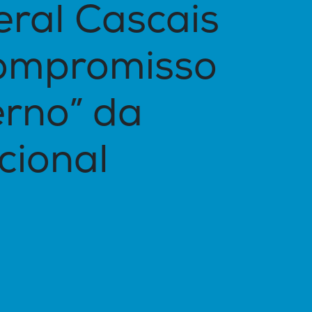
eral Cascais
Compromisso
rno” da
cional