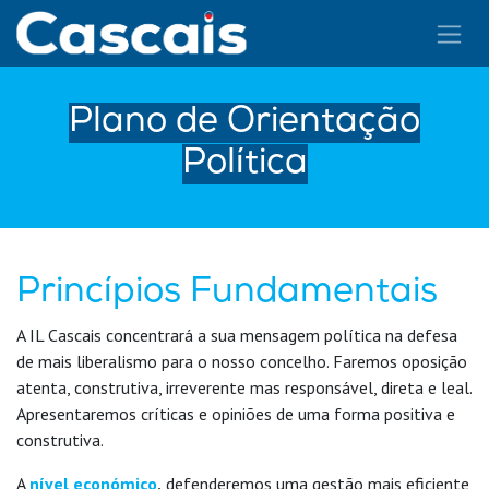
Pular para o conteúdo
Plano de Orientação
Política
Princípios Fundamentais
A IL Cascais concentrará a sua mensagem política na defesa
de mais liberalismo para o nosso concelho. Faremos oposição
atenta, construtiva, irreverente mas responsável, direta e leal.
Apresentaremos críticas e opiniões de uma forma positiva e
construtiva.
A
nível económico
,
defenderemos uma gestão mais eficiente