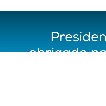
Preside
obrigado p