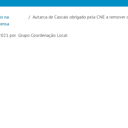
s na
Autarca de Cascais obrigado pela CNE a remover co
rensa
2021
por
Grupo Coordenação Local
a