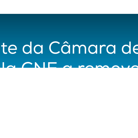
nte da Câmara de
ela CNE a remove
do Facebook