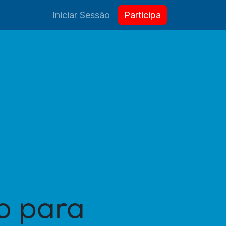
Contactos
Iniciar Sessão
​​​​Partici
p
a
o para