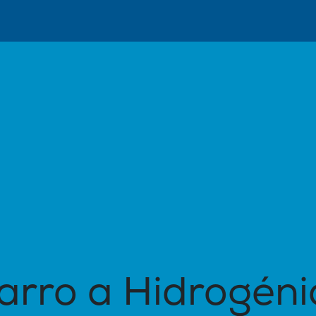
is
Trabalho Autárquico
Noticias
Eventos
arro a Hidrogéni