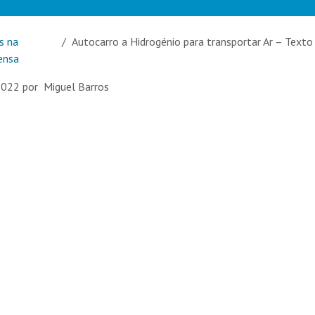
s na
Autocarro a Hidrogénio para transportar Ar – Texto de opin
ensa
2022
por
Miguel Barros
a