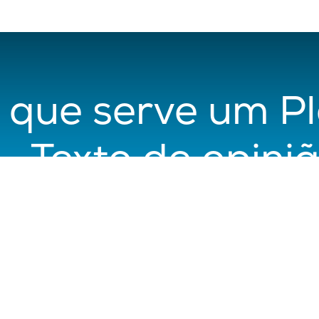
a que serve um Pl
– Texto de opini
Barros