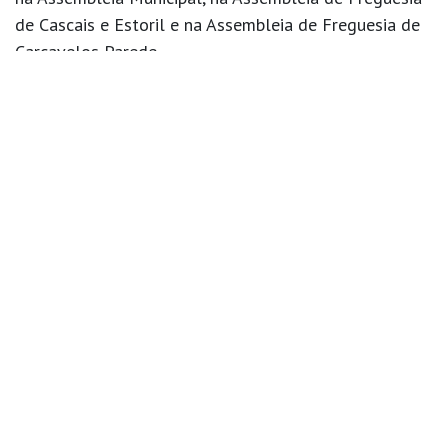
de Cascais e Estoril e na Assembleia de Freguesia de
Carcavelos Parede.
Da minha parte, como eleito para Assembleia
Municipal, podem contar com a minha dedicação,
empenho e trabalho árduo em prol daquilo que a
Iniciativa Liberal, os nossos eleitores e os Cascalenses
consideram ser o futuro do nosso concelho.
in
Opinião Liberal